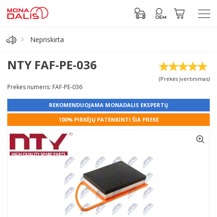
Nepriskirta
Automobilių dalys
NTY FAF-PE-036
(Prekės įvertinimas)
Alyva, tepalai
Prekės numeris: FAF-PE-036
REKOMENDUOJAMA MONADALIS EKSPERTŲ
Antifrizas
100% PIRKĖJŲ PATENKINTI ŠIA PREKE
Akumuliatorius
Padangos
Prisijungti prie paskyros