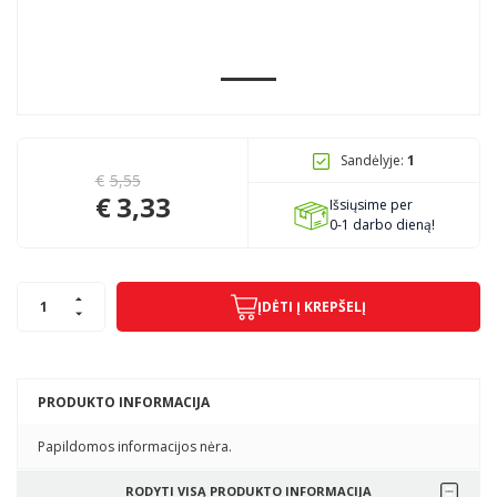
Pagojo k., Uosių g. 124, Kelmės raj.
info@mbmanogarazas.lt
Sandėlyje:
1
€
5,55
+370 68306302
€
3,33
Išsiųsime per
0-1 darbo dieną!
ĮDĖTI Į KREPŠELĮ
PRODUKTO INFORMACIJA
Papildomos informacijos nėra.
RODYTI VISĄ PRODUKTO INFORMACIJA