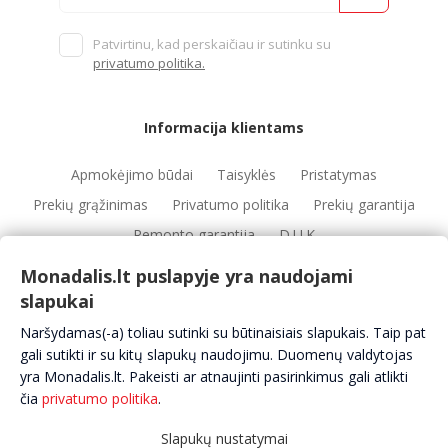
Patvirtinu, kad perskaičiau ir sutinku su
privatumo politika.
Informacija klientams
Apmokėjimo būdai
Taisyklės
Pristatymas
Prekių grąžinimas
Privatumo politika
Prekių garantija
Remonto garantija
D.U.K
Monadalis.lt puslapyje yra naudojami
slapukai
Nuorodos
Naršydamas(-a) toliau sutinki su būtinaisiais slapukais. Taip pat
Automobilių servisai
Automobilių dalys
Apie mus
gali sutikti ir su kitų slapukų naudojimu. Duomenų valdytojas
yra Monadalis.lt. Pakeisti ar atnaujinti pasirinkimus gali atlikti
Kontaktai
čia
privatumo politika
.
Slapukų nustatymai