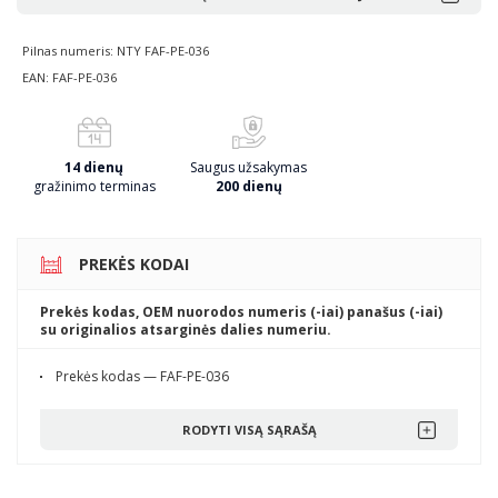
Pilnas numeris: NTY FAF-PE-036
EAN: FAF-PE-036
14 dienų
Saugus užsakymas
gražinimo terminas
200 dienų
PREKĖS KODAI
Prekės kodas, OEM nuorodos numeris (-iai) panašus (-iai)
su originalios atsarginės dalies numeriu.
Prekės kodas — FAF-PE-036
RODYTI VISĄ SĄRAŠĄ