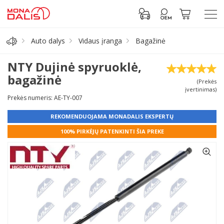
Auto dalys
Vidaus įranga
Bagažinė
Automobilių dalys
NTY Dujinė spyruoklė,
bagažinė
(Prekės
Alyva, tepalai
įvertinimas)
Prekės numeris: AE-TY-007
Antifrizas
REKOMENDUOJAMA MONADALIS EKSPERTŲ
100% PIRKĖJŲ PATENKINTI ŠIA PREKE
Akumuliatorius
Padangos
Prisijungti prie paskyros