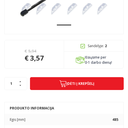
Pagojo k., Uosių g. 124, Kelmės raj.
info@mbmanogarazas.lt
Sandėlyje:
2
+370 68306302
€
5,94
€
3,57
Išsiųsime per
0-1 darbo dieną!
ĮDĖTI Į KREPŠELĮ
PRODUKTO INFORMACIJA
Ilgis [mm]
485