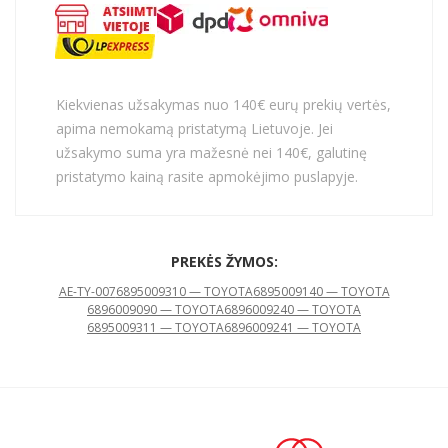
Kiekvienas užsakymas nuo 140€ eurų prekių vertės,
apima nemokamą pristatymą Lietuvoje. Jei
užsakymo suma yra mažesnė nei 140€, galutinę
pristatymo kainą rasite apmokėjimo puslapyje.
PREKĖS ŽYMOS:
AE-TY-007
6895009310 — TOYOTA
6895009140 — TOYOTA
6896009090 — TOYOTA
6896009240 — TOYOTA
6895009311 — TOYOTA
6896009241 — TOYOTA