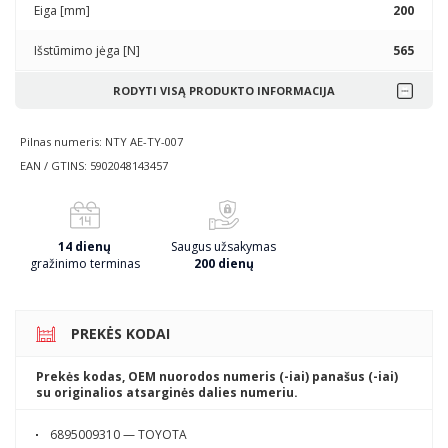
Eiga [mm]
200
Išstūmimo jėga [N]
565
RODYTI VISĄ PRODUKTO INFORMACIJA
Pilnas numeris: NTY AE-TY-007
EAN / GTINS: 5902048143457
14 dienų
Saugus užsakymas
gražinimo terminas
200 dienų
PREKĖS KODAI
Prekės kodas, OEM nuorodos numeris (-iai) panašus (-iai)
su originalios atsarginės dalies numeriu.
6895009310 — TOYOTA