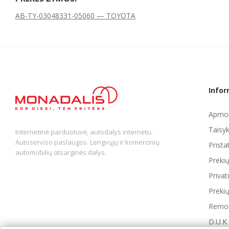
AB-TY-030
48331-05060 — TOYOTA
Infor
Apmok
Taisyk
Internetinė parduotuvė, autodalys internetu.
Autoserviso paslaugos. Lengvųjų ir komercinių
Prist
automobilių atsarginės dalys.
Preki
Privat
Prekių
Remon
D.U.K