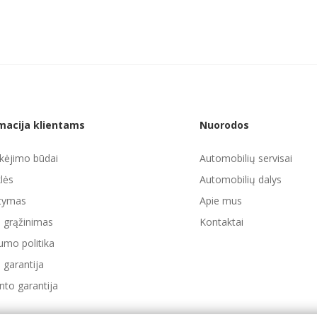
macija klientams
Nuorodos
ėjimo būdai
Automobilių servisai
lės
Automobilių dalys
atymas
Apie mus
ų grąžinimas
Kontaktai
umo politika
 garantija
to garantija