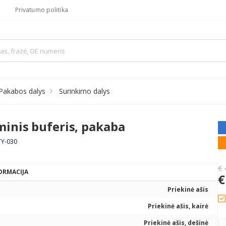
Privatumo politika
Pakabos dalys
Surinkimo dalys
inis buferis, pakaba
TY-030
€
ORMACIJA
€
Priekinė ašis
Priekinė ašis, kairė
Priekinė ašis, dešinė