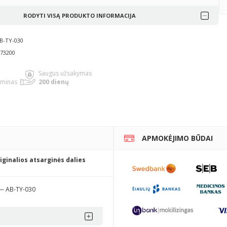
RODYTI VISĄ PRODUKTO INFORMACIJA
AB-TY-030
873200
Saugus užsakymas
rminas
200 dienų
APMOKĖJIMO BŪDAI
iginalios atsarginės dalies
— AB-TY-030