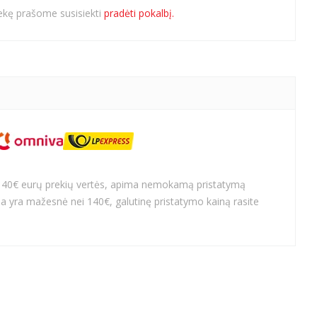
rekę prašome susisiekti
pradėti pokalbį.
140€ eurų prekių vertės, apima nemokamą pristatymą
a yra mažesnė nei 140€, galutinę pristatymo kainą rasite