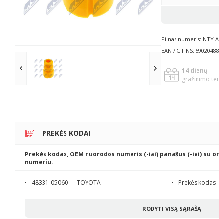
Pilnas numeris: NTY 
EAN / GTINS: 5902048
14 dienų
gražinimo te
PREKĖS KODAI
Prekės kodas, OEM nuorodos numeris (-iai) panašus (-iai) su or
numeriu.
48331-05060 — TOYOTA
Prekės kodas 
RODYTI VISĄ SĄRAŠĄ