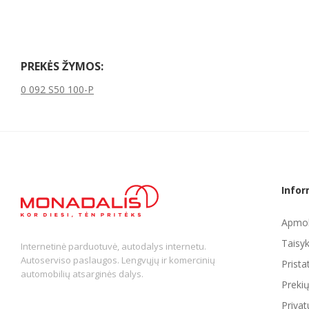
PREKĖS ŽYMOS:
0 092 S50 100-P
Infor
Apmok
Taisyk
Internetinė parduotuvė, autodalys internetu.
Autoserviso paslaugos. Lengvųjų ir komercinių
Prist
automobilių atsarginės dalys.
Preki
Privat