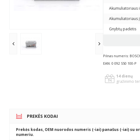
Akumuliatoriaus i
Akumuliatoriaus
Gnybtų padėtis
Pilnas numeris: BOSCH
EAN: 0 092 S50 100-P
14 dienų
gražinimo te
PREKĖS KODAI
Prekės kodas, OEM nuorodos numeris (-iai) panašus (-iai) su or
numeriu.