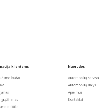
macija klientams
Nuorodos
ėjimo būdai
Automobilių servisai
lės
Automobilių dalys
atymas
Apie mus
ų grąžinimas
Kontaktai
umo politika