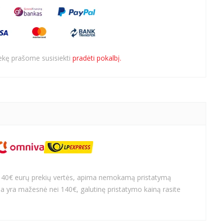
rekę prašome susisiekti
pradėti pokalbį.
140€ eurų prekių vertės, apima nemokamą pristatymą
a yra mažesnė nei 140€, galutinę pristatymo kainą rasite