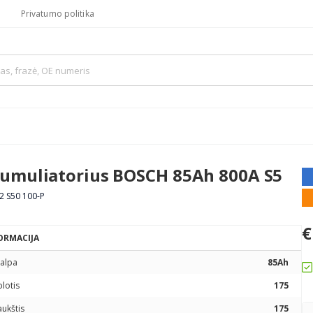
Privatumo politika
umuliatorius BOSCH 85Ah 800A S5
2 S50 100-P
€
ORMACIJA
talpa
85Ah
plotis
175
aukštis
175