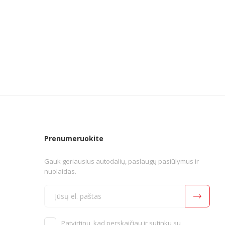
Prenumeruokite
Gauk geriausius autodalių, paslaugų pasiūlymus ir
nuolaidas.
Patvirtinu, kad perskaičiau ir sutinku su