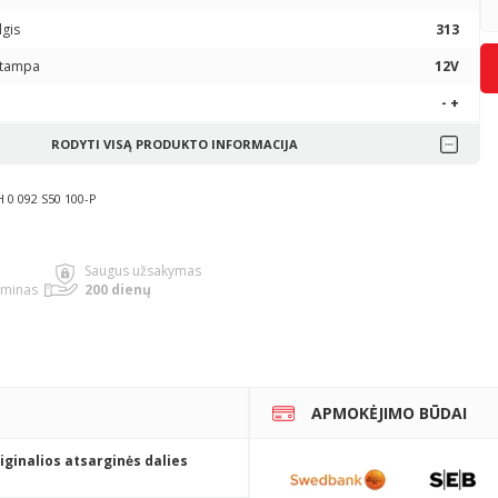
lgis
313
 įtampa
12V
- +
RODYTI VISĄ PRODUKTO INFORMACIJA
 0 092 S50 100-P
Saugus užsakymas
rminas
200 dienų
APMOKĖJIMO BŪDAI
iginalios atsarginės dalies