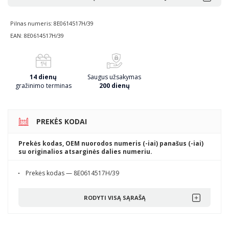
Pilnas numeris: 8E0614517H/39
EAN: 8E0614517H/39
14 dienų
Saugus užsakymas
gražinimo terminas
200 dienų
PREKĖS KODAI
Prekės kodas, OEM nuorodos numeris (-iai) panašus (-iai)
su originalios atsarginės dalies numeriu.
Prekės kodas — 8E0614517H/39
RODYTI VISĄ SĄRAŠĄ