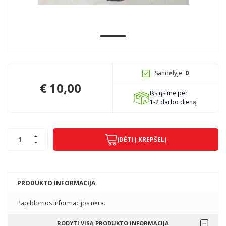
Pagojo k., Uosių g. 124, Kelmės raj.
info@mbmanogarazas.lt
Sandėlyje:
0
+370 68306302
€
10,00
Išsiųsime per
1-2 darbo dieną!
ĮDĖTI Į KREPŠELĮ
PRODUKTO INFORMACIJA
Papildomos informacijos nėra.
RODYTI VISĄ PRODUKTO INFORMACIJA