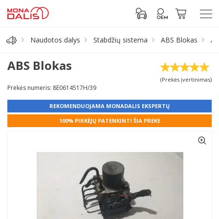
Naudotos dalys
Stabdžių sistema
ABS Blokas
AB
Automobilių dalys
ABS Blokas
(Prekės įvertinimas)
Alyva, tepalai
Prekės numeris: 8E0614517H/39
REKOMENDUOJAMA MONADALIS EKSPERTŲ
Antifrizas
100% PIRKĖJŲ PATENKINTI ŠIA PREKE
Akumuliatorius
Padangos
Prisijungti prie paskyros