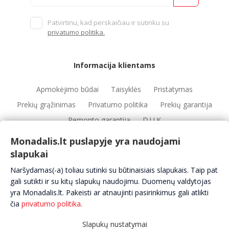
Patvirtinu, kad perskaičiau ir sutinku su
privatumo politika.
Informacija klientams
Apmokėjimo būdai
Taisyklės
Pristatymas
Prekių grąžinimas
Privatumo politika
Prekių garantija
Remonto garantija
D.U.K
Monadalis.lt puslapyje yra naudojami
slapukai
Nuorodos
Naršydamas(-a) toliau sutinki su būtinaisiais slapukais. Taip pat
Automobilių servisai
Automobilių dalys
Apie mus
gali sutikti ir su kitų slapukų naudojimu. Duomenų valdytojas
yra Monadalis.lt. Pakeisti ar atnaujinti pasirinkimus gali atlikti
Kontaktai
čia
privatumo politika
.
Slapukų nustatymai