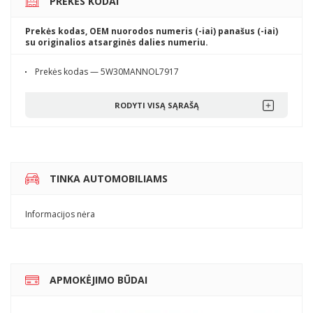
PREKĖS KODAI
Prekės kodas, OEM nuorodos numeris (-iai) panašus (-iai)
su originalios atsarginės dalies numeriu.
Prekės kodas — 5W30MANNOL7917
RODYTI VISĄ SĄRAŠĄ
TINKA AUTOMOBILIAMS
Informacijos nėra
APMOKĖJIMO BŪDAI