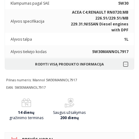
Klampumas pagal SAE
5W30
ACEA C4;RENAULT RN0720;MB
226.51/229.51/MB
Alyvos specifikacija
229.31;NISSAN Diesel engines
with DPF
Alyvos talpa
1L
Alyvos tiekėjo kodas
5W30MANNOL7917
RODYTI VISĄ PRODUKTO INFORMACIJA
Pilnas numeris: Mannol 5W30MANNOL7917
EAN: 5W30MANNOL7917
14 dienų
Saugus užsakymas
gražinimo terminas
200 dienų