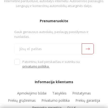
Internetinė parduotuvė, autodalys internetu. Autoserviso paslaugos.
Lengvųjų ir komercinių automobilių atsarginės dalys.
Prenumeruokite
Gauk geriausius autodalių, paslaugų pasiūlymus ir
nuolaidas.
Patvirtinu, kad perskaičiau ir sutinku su
privatumo politika.
Informacija klientams
Apmokėjimo būdai
Taisyklės
Pristatymas
Prekių grąžinimas
Privatumo politika
Prekių garantija
Remonto garantija
D.U.K