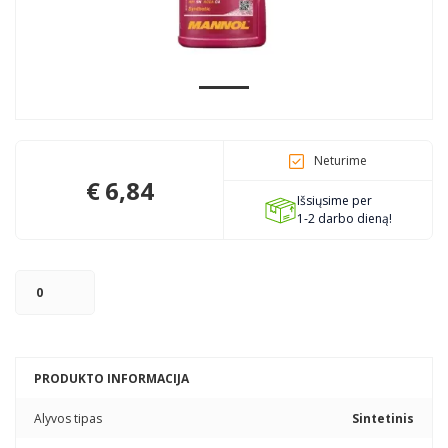
Pagojo k., Uosių g. 124, Kelmės raj.
info@mbmanogarazas.lt
Neturime
+370 68306302
€
6,84
Išsiųsime per
1-2 darbo dieną!
PRODUKTO INFORMACIJA
Alyvos tipas
Sintetinis