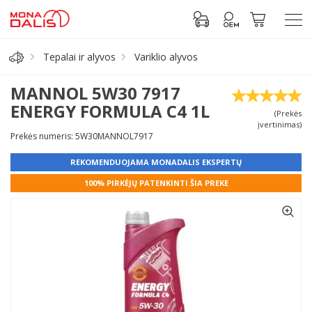
Tepalai ir alyvos
Variklio alyvos
Automobilių dalys
MANNOL 5W30 7917
ENERGY FORMULA C4 1L
(Prekės
Alyva, tepalai
įvertinimas)
Prekės numeris: 5W30MANNOL7917
Antifrizas
REKOMENDUOJAMA MONADALIS EKSPERTŲ
100% PIRKĖJŲ PATENKINTI ŠIA PREKE
Akumuliatorius
Padangos
Prisijungti prie paskyros