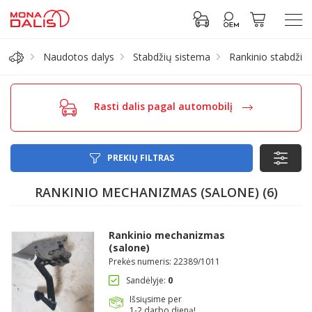
Naudotos dalys
Stabdžių sistema
Rankinio stabdžio
Automobilių dalys
Rasti dalis pagal automobilį
Alyva, tepalai
Antifrizas
PREKIŲ FILTRAS
RANKINIO MECHANIZMAS (SALONE)
(6)
Akumuliatorius
Padangos
Rankinio mechanizmas
(salone)
Prekės numeris: 22389/1011
Prisijungti prie paskyros
Sandėlyje:
0
Išsiųsime per
1-2 darbo dieną!