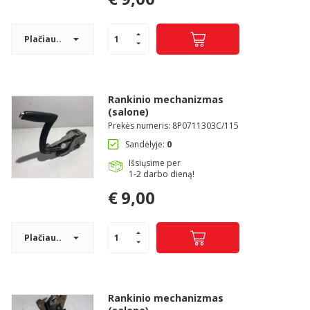
Plačiau..
Rankinio mechanizmas
(salone)
Prekės numeris: 8P0711303C/115
Sandėlyje:
0
Išsiųsime per
1-2 darbo dieną!
€
9,00
Plačiau..
Rankinio mechanizmas