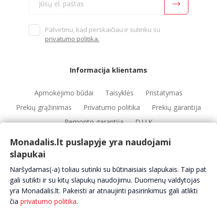
Patvirtinu, kad perskaičiau ir sutinku su
privatumo politika.
Informacija klientams
Apmokėjimo būdai
Taisyklės
Pristatymas
Prekių grąžinimas
Privatumo politika
Prekių garantija
Remonto garantija
D.U.K
Monadalis.lt puslapyje yra naudojami
slapukai
Nuorodos
Naršydamas(-a) toliau sutinki su būtinaisiais slapukais. Taip pat
Automobilių servisai
Automobilių dalys
Apie mus
gali sutikti ir su kitų slapukų naudojimu. Duomenų valdytojas
Kontaktai
yra Monadalis.lt. Pakeisti ar atnaujinti pasirinkimus gali atlikti
čia
privatumo politika
.