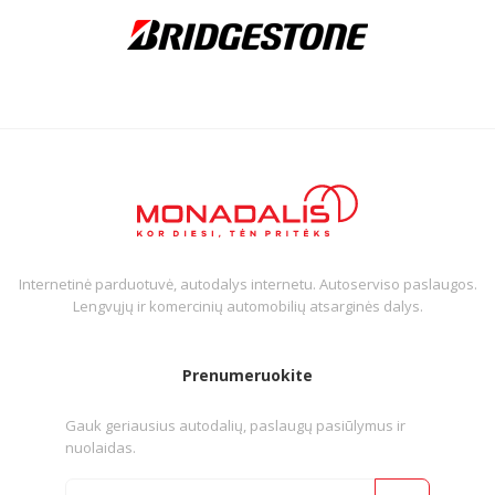
Internetinė parduotuvė, autodalys internetu. Autoserviso paslaugos.
Lengvųjų ir komercinių automobilių atsarginės dalys.
Prenumeruokite
Gauk geriausius autodalių, paslaugų pasiūlymus ir
nuolaidas.