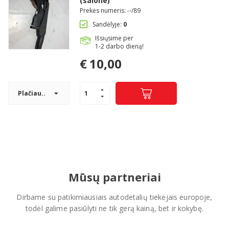
(salone)
Prekės numeris: --/89
Sandėlyje:
0
Išsiųsime per
1-2 darbo dieną!
€
10,00
Plačiau..
Mūsų partneriai
Dirbame su patikimiausiais autodetalių tiekėjais europoje,
todėl galime pasiūlyti ne tik gerą kainą, bet ir kokybę.