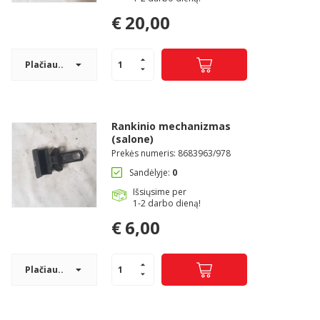
€
20,00
Pagojo k., Uosių g. 124, Kelmės raj.
Plačiau..
info@mbmanogarazas.lt
+370 68306302
Rankinio mechanizmas
(salone)
Prekės numeris: 8683963/978
Sandėlyje:
0
Išsiųsime per
1-2 darbo dieną!
€
6,00
Plačiau..