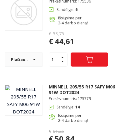
Prekės numeris: 175536
Sandėlyje:
6
Išsiųsime per
2-4 darbo dieną!
€
53,75
Original
€
44,61
price
Current
was:
price
€53,75.
Plačiau..
is:
€44,61.
MINNELL 205/55 R17 SAFY M06
91W DOT2024
Prekės numeris: 175779
Sandėlyje:
14
Išsiųsime per
2-4 darbo dieną!
€
61,25
Original
€
50,84
price