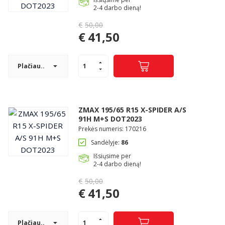
2-4 darbo dieną!
€
50,00
Original
€
41,50
price
Current
was:
price
€50,00.
Plačiau..
is:
€41,50.
ZMAX 195/65 R15 X-SPIDER A/S
91H M+S DOT2023
Prekės numeris: 170216
Sandėlyje:
86
Išsiųsime per
2-4 darbo dieną!
€
50,00
Original
€
41,50
price
Current
was:
price
€50,00.
Plačiau..