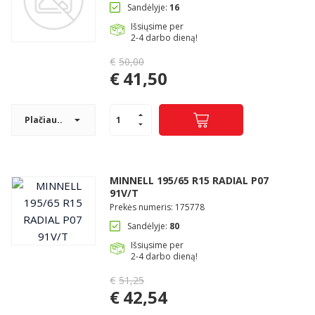
Sandėlyje:
16
Išsiųsime per
2-4 darbo dieną!
€
50,00
Original
€
41,50
price
Current
was:
price
€50,00.
Plačiau..
is:
€41,50.
MINNELL 195/65 R15 RADIAL P07
91V/T
Prekės numeris: 175778
Sandėlyje:
80
Išsiųsime per
2-4 darbo dieną!
€
51,25
Original
€
42,54
price
Current