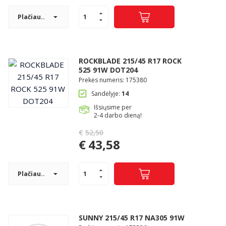
was:
price
€51,25.
Plačiau..
is:
€42,54.
ROCKBLADE 215/45 R17 ROCK
525 91W DOT204
Prekės numeris: 175380
Sandėlyje:
14
Išsiųsime per
2-4 darbo dieną!
€
52,50
Original
€
43,58
price
Current
was:
price
€52,50.
Plačiau..
is:
€43,58.
SUNNY 215/45 R17 NA305 91W