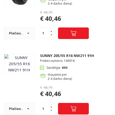
2-4 darbo dieną!
€
48,75
Original
€
40,46
price
Current
was:
price
€48,75.
Plačiau..
is:
€40,46.
SUNNY 205/55 R16 NW211 91H
Prekės numeris: 166918
Sandėlyje:
604
Išsiųsime per
2-4 darbo dieną!
€
48,75
Original
€
40,46
price
Current
was:
price
€48,75.
Plačiau..
is: