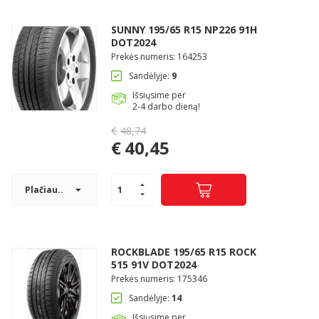
SUNNY 195/65 R15 NP226 91H
Pagojo k., Uosių g. 124, Kelmės raj.
DOT2024
Prekės numeris: 164253
Sandėlyje:
9
info@mbmanogarazas.lt
Išsiųsime per
2-4 darbo dieną!
+370 68306302
€
48,74
Original
€
40,45
price
Current
was:
price
€48,74.
Plačiau..
is:
€40,45.
ROCKBLADE 195/65 R15 ROCK
515 91V DOT2024
Prekės numeris: 175346
Sandėlyje:
14
Išsiųsime per