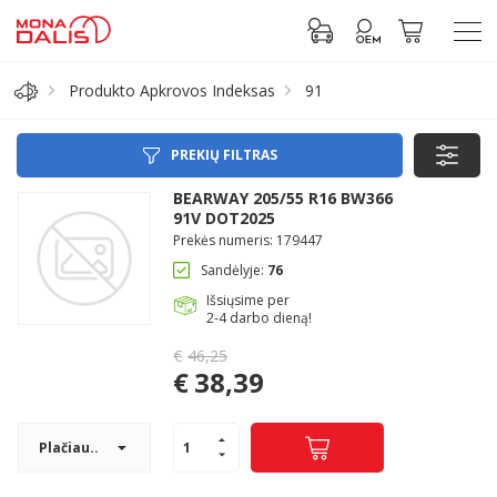
Produkto Apkrovos Indeksas
91
Automobilių dalys
PREKIŲ FILTRAS
Alyva, tepalai
BEARWAY 205/55 R16 BW366
91V DOT2025
Prekės numeris: 179447
Antifrizas
Sandėlyje:
76
Išsiųsime per
Akumuliatorius
2-4 darbo dieną!
€
46,25
Original
Padangos
€
38,39
price
Current
was:
Prisijungti prie paskyros
price
€46,25.
Plačiau..
is:
€38,39.