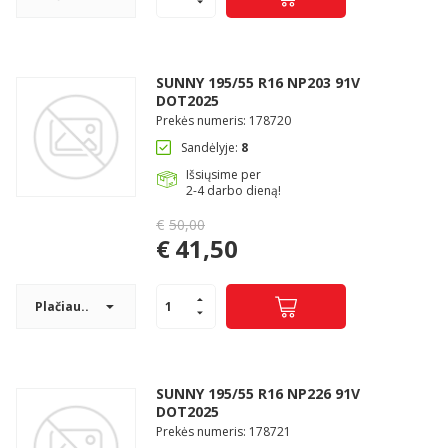
is:
€41,50.
SUNNY 195/55 R16 NP203 91V
DOT2025
Prekės numeris: 178720
Sandėlyje:
8
Išsiųsime per
2-4 darbo dieną!
€
50,00
Original
€
41,50
price
Current
was:
price
€50,00.
Plačiau..
is:
€41,50.
SUNNY 195/55 R16 NP226 91V
DOT2025
Prekės numeris: 178721