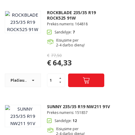
ROCKBLADE 235/35 R19
ROCK525 91W
Prekės numeris: 164818
Sandėlyje:
7
Išsiųsime per
2-4 darbo dieną!
€
77,50
Original
€
64,33
price
Current
was:
price
€77,50.
Plačiau..
is:
€64,33.
SUNNY 235/35 R19 NW211 91V
Prekės numeris: 151857
Sandėlyje:
12
Išsiųsime per
2-4 darbo dieną!