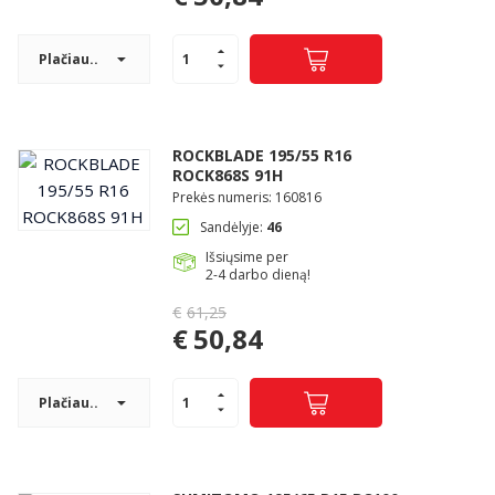
Current
was:
price
€61,25.
Plačiau..
is:
€50,84.
ROCKBLADE 195/55 R16
ROCK868S 91H
Prekės numeris: 160816
Sandėlyje:
46
Išsiųsime per
2-4 darbo dieną!
€
61,25
Original
€
50,84
price
Current
was:
price
€61,25.
Plačiau..
is:
€50,84.