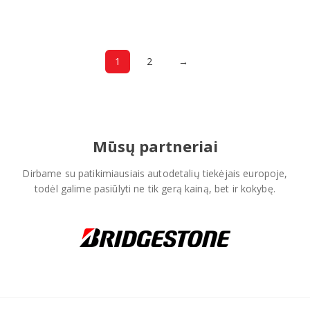
€72,63.
1
2
→
Mūsų partneriai
Dirbame su patikimiausiais autodetalių tiekėjais europoje,
todėl galime pasiūlyti ne tik gerą kainą, bet ir kokybę.