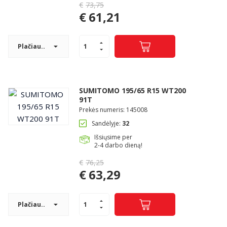
€
73,75
Original
€
61,21
price
Current
was:
price
€73,75.
Plačiau..
is:
€61,21.
SUMITOMO 195/65 R15 WT200
91T
Prekės numeris: 145008
Sandėlyje:
32
Išsiųsime per
2-4 darbo dieną!
€
76,25
Original
€
63,29
price
Current
was:
price
€76,25.
Plačiau..
is:
€63,29.