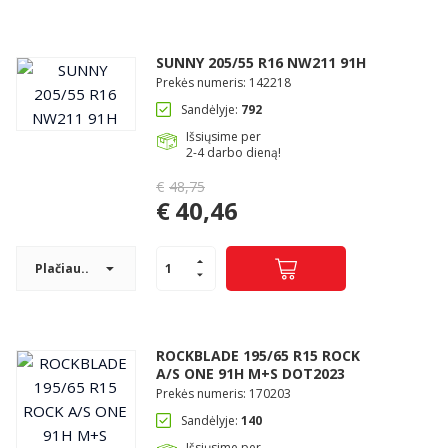
€40,46.
SUNNY 205/55 R16 NW211 91H
Prekės numeris: 142218
Sandėlyje:
792
Išsiųsime per
2-4 darbo dieną!
€
48,75
Original
€
40,46
price
Current
was:
price
€48,75.
Plačiau..
is:
€40,46.
ROCKBLADE 195/65 R15 ROCK
A/S ONE 91H M+S DOT2023
Prekės numeris: 170203
Sandėlyje:
140
Išsiųsime per