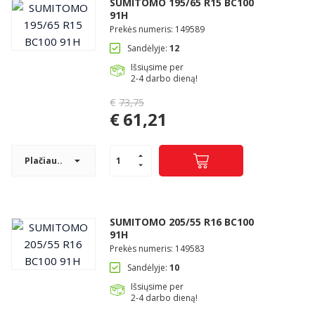
SUMITOMO 195/65 R15 BC100
91H
Prekės numeris: 149589
Sandėlyje:
12
Išsiųsime per
2-4 darbo dieną!
€
73,75
Original
€
61,21
price
Current
was:
price
€73,75.
Plačiau..
is:
€61,21.
SUMITOMO 205/55 R16 BC100
91H
Prekės numeris: 149583
Sandėlyje:
10
Išsiųsime per
2-4 darbo dieną!