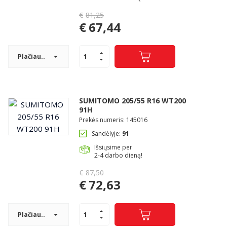
€
81,25
Original
€
67,44
price
Current
was:
price
€81,25.
Plačiau..
is:
€67,44.
SUMITOMO 205/55 R16 WT200
91H
Prekės numeris: 145016
Sandėlyje:
91
Išsiųsime per
2-4 darbo dieną!
€
87,50
Original
€
72,63
price
Current
was:
price
€87,50.
Plačiau..
is: