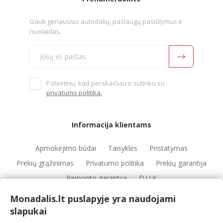
Gauk geriausius autodalių, paslaugų pasiūlymus ir
nuolaidas.
Patvirtinu, kad perskaičiau ir sutinku su
privatumo politika.
Informacija klientams
Apmokėjimo būdai
Taisyklės
Pristatymas
Prekių grąžinimas
Privatumo politika
Prekių garantija
Remonto garantija
D.U.K
Monadalis.lt puslapyje yra naudojami
slapukai
Nuorodos