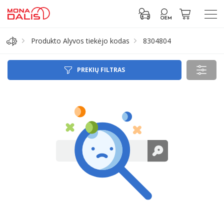
Produkto Alyvos tiekėjo kodas
8304804
Automobilių dalys
PREKIŲ FILTRAS
Alyva, tepalai
Antifrizas
Akumuliatorius
Padangos
Prisijungti prie paskyros