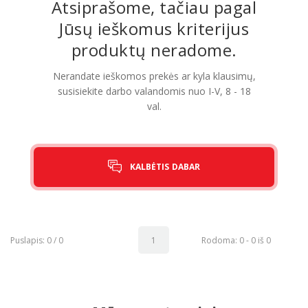
Atsiprašome, tačiau pagal
Jūsų ieškomus kriterijus
Pagojo k., Uosių g. 124, Kelmės raj.
produktų neradome.
info@mbmanogarazas.lt
Nerandate ieškomos prekės ar kyla klausimų,
susisiekite darbo valandomis nuo I-V, 8 - 18
val.
+370 68306302
KALBĖTIS DABAR
Puslapis: 0 / 0
1
Rodoma: 0 - 0 iš 0