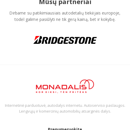
Mūsų partneriai
Dirbame su patikimiausiais autodetalių tiekėjais europoje,
todėl galime pasiūlyti ne tik gerą kainą, bet ir kokybę.
Internetinė parduotuvė, autodalys internetu. Autoserviso paslaugos.
Lengvųjų ir komercinių automobilių atsarginės dalys.
Prenumeruokite