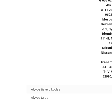
G 055 02
407
ATF+2 (
9602
Merco
Dexron®
Z-1, Hy
Idemit
71141, 
/ 
Mitsub
Nissan/
transm
ATF 33
T-IV,
52990,
Alyvos tiekėjo kodas
Alyvos talpa