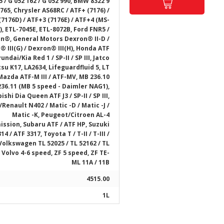
5 / G 052 162 / G 052 990, BMW 8322 9
 765, Chrysler AS68RC / ATF+ (7176) /
7176D) / ATF+3 (7176E) / ATF+4 (MS-
), ETL-7045E, ETL-8072B, Ford FNR5 /
n®, General Motors Dexron® II-D /
 III(G) / Dexron® III(H), Honda ATF
undai/Kia Red 1 / SP-II / SP III, Jatco
su K17, LA2634, Lifeguardfluid 5, LT
Mazda ATF-M III / ATF-MV, MB 236.10
236.11 (MB 5 speed - Daimler NAG1),
ishi Dia Queen ATF J3 / SP-II / SP III,
Renault N402 / Matic -D / Matic -J /
Matic -K, Peugeot/Citroen AL-4
ission, Subaru ATF / ATF HP, Suzuki
14 / ATF 3317, Toyota T / T-II / T-III /
 Volkswagen TL 52025 / TL 52162 / TL
 Volvo 4-6 speed, ZF 5 speed, ZF TE-
ML 11A / 11B
4515.00
1L