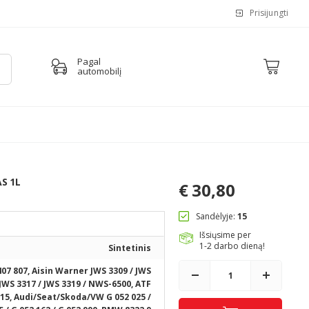
Prisijungti
Pagal
automobilį
S 1L
€
30,80
Sandėlyje:
15
Išsiųsime per
1-2 darbo dieną!
Sintetinis
407 807, Aisin Warner JWS 3309 / JWS
 JWS 3317 / JWS 3319 / NWS-6500, ATF
15, Audi/Seat/Skoda/VW G 052 025 /