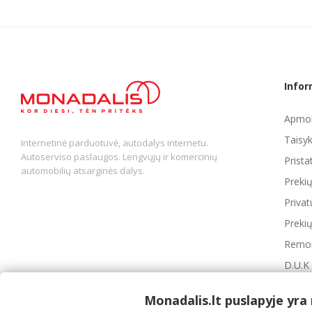
Infor
Apmok
Taisyk
Internetinė parduotuvė, autodalys internetu.
Autoserviso paslaugos. Lengvųjų ir komercinių
Prist
automobilių atsarginės dalys.
Preki
Privat
Prekių
Remon
D.U.K
Monadalis.lt puslapyje yra