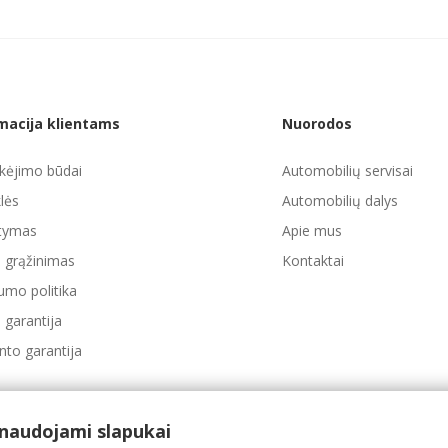
macija klientams
Nuorodos
ėjimo būdai
Automobilių servisai
lės
Automobilių dalys
atymas
Apie mus
ų grąžinimas
Kontaktai
umo politika
 garantija
to garantija
 naudojami slapukai