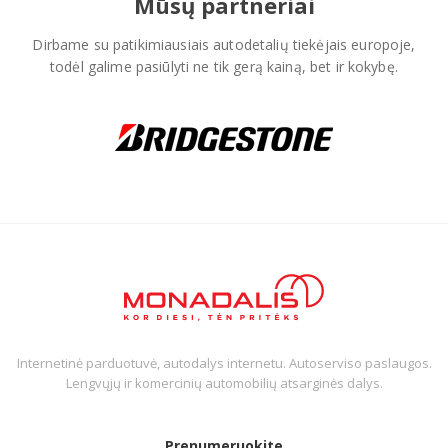
Mūsų partneriai
Dirbame su patikimiausiais autodetalių tiekėjais europoje,
todėl galime pasiūlyti ne tik gerą kainą, bet ir kokybę.
Internetinė parduotuvė, autodalys internetu. Autoserviso paslaugos.
Lengvųjų ir komercinių automobilių atsarginės dalys.
Prenumeruokite