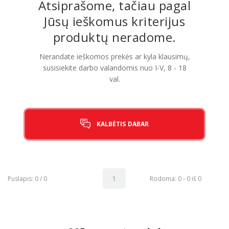
Atsiprašome, tačiau pagal
Jūsų ieškomus kriterijus
Pagojo k., Uosių g. 124, Kelmės raj.
produktų neradome.
info@mbmanogarazas.lt
Nerandate ieškomos prekės ar kyla klausimų,
susisiekite darbo valandomis nuo I-V, 8 - 18
val.
+370 68306302
KALBĖTIS DABAR
Puslapis: 0 / 0
1
Rodoma: 0 - 0 iš 0