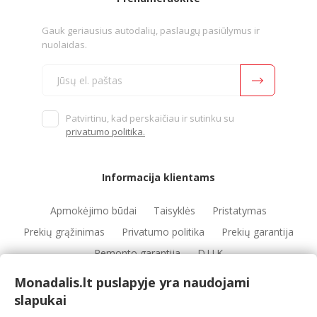
Gauk geriausius autodalių, paslaugų pasiūlymus ir
nuolaidas.
Patvirtinu, kad perskaičiau ir sutinku su
privatumo politika.
Informacija klientams
Apmokėjimo būdai
Taisyklės
Pristatymas
Prekių grąžinimas
Privatumo politika
Prekių garantija
Remonto garantija
D.U.K
Monadalis.lt puslapyje yra naudojami
slapukai
Nuorodos