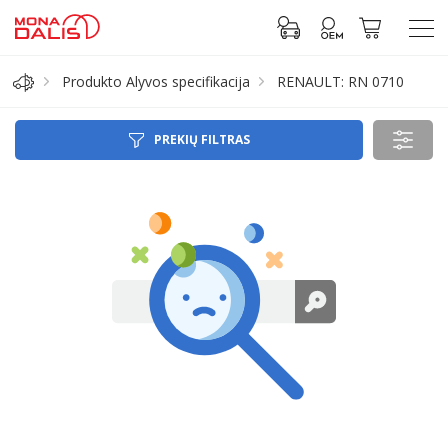
Produkto Alyvos specifikacija
RENAULT: RN 0710
Automobilių dalys
PREKIŲ FILTRAS
Alyva, tepalai
Antifrizas
Akumuliatorius
Padangos
Prisijungti prie paskyros