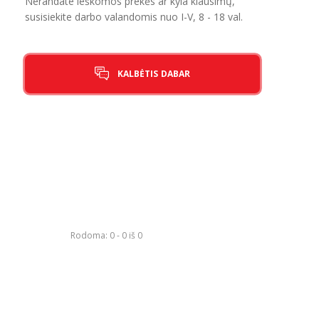
Nerandate ieškomos prekės ar kyla klausimų,
susisiekite darbo valandomis nuo I-V, 8 - 18 val.
KALBĖTIS DABAR
Rodoma: 0 - 0 iš 0