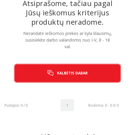
Atsiprašome, tačiau pagal
Jūsų ieškomus kriterijus
Pagojo k., Uosių g. 124, Kelmės raj.
produktų neradome.
info@mbmanogarazas.lt
Nerandate ieškomos prekės ar kyla klausimų,
susisiekite darbo valandomis nuo I-V, 8 - 18
val.
+370 68306302
KALBĖTIS DABAR
Puslapis: 0 / 0
1
Rodoma: 0 - 0 iš 0