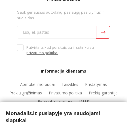
Gauk geriausius autodalių, paslaugų pasiūlymus ir
nuolaidas.
Patvirtinu, kad perskaičiau ir sutinku su
privatumo politika.
Informacija klientams
Apmokėjimo būdai
Taisyklės
Pristatymas
Prekių grąžinimas
Privatumo politika
Prekių garantija
Remonto garantija
D.U.K
Monadalis.lt puslapyje yra naudojami
slapukai
Nuorodos