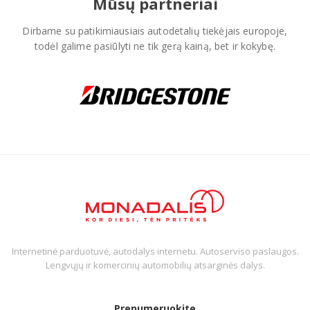
Mūsų partneriai
Dirbame su patikimiausiais autodetalių tiekėjais europoje,
todėl galime pasiūlyti ne tik gerą kainą, bet ir kokybę.
Internetinė parduotuvė, autodalys internetu. Autoserviso paslaugos.
Lengvųjų ir komercinių automobilių atsarginės dalys.
Prenumeruokite