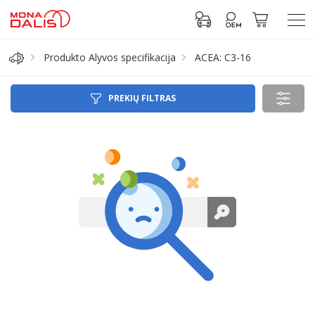
Produkto Alyvos specifikacija
ACEA: C3-16
Automobilių dalys
PREKIŲ FILTRAS
Alyva, tepalai
Antifrizas
Akumuliatorius
Padangos
Prisijungti prie paskyros