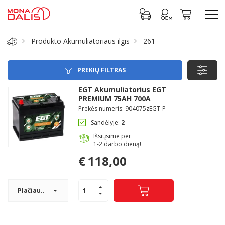
Produkto Akumuliatoriaus ilgis
261
Automobilių dalys
PREKIŲ FILTRAS
Alyva, tepalai
EGT Akumuliatorius EGT
PREMIUM 75AH 700A
Prekės numeris: 904075zEGT-P
Antifrizas
Sandėlyje:
2
Išsiųsime per
Akumuliatorius
1-2 darbo dieną!
€
118,00
Padangos
Plačiau..
Prisijungti prie paskyros