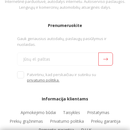
Internetinė parduotuvė, autodalys internetu. Autoserviso paslaugos.
Lengvųjų ir komercinių automobilių atsarginės dalys.
Prenumeruokite
Gauk geriausius autodalių, paslaugų pasiūlymus ir
nuolaidas.
Patvirtinu, kad perskaičiau ir sutinku su
privatumo politika.
Informacija klientams
Apmokėjimo būdai
Taisyklės
Pristatymas
Prekių grąžinimas
Privatumo politika
Prekių garantija
Remonto garantija
D.U.K