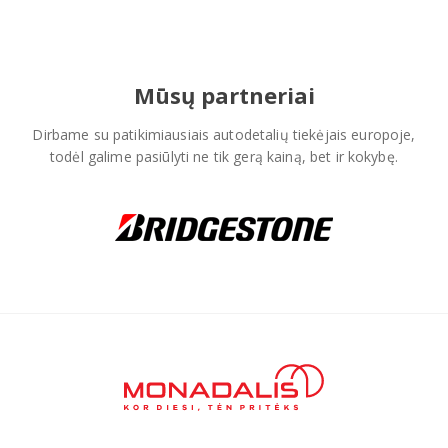
Pagojo k., Uosių g. 124, Kelmės raj.
Mūsų partneriai
info@mbmanogarazas.lt
Dirbame su patikimiausiais autodetalių tiekėjais europoje,
todėl galime pasiūlyti ne tik gerą kainą, bet ir kokybę.
+370 68306302